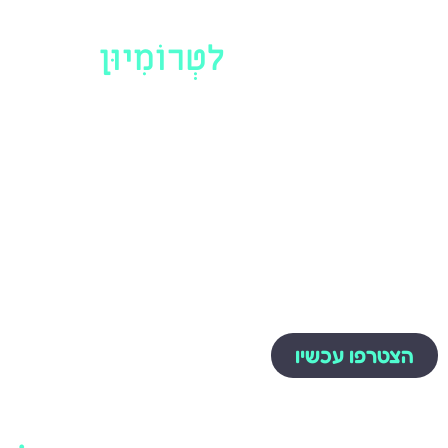
ברוכים הבאים
לטְרוֹמִיוּן
ההחלטה הכי בריאה
שתקבלו!
מיון וירטואלי המבוסס על פלטפורמה טכנולוגית
מתקדמת שפותחה בטרומיון ומאוייש בצוות רפואי
מקצועי ומיומן שזמין עבורך 24/7 מיידית
להתייעצות ומעקב בכל שינוי במצבך הרפואי.
הצטרפו עכשיו